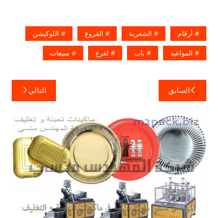
أرقام
الشعرية
الفروع
اللوكيشن
المواعيد
باب
لفرع
مبيعات
تصفّح
السابق
التالي
المقالات