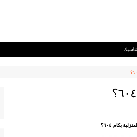
تناسبك
لمنزلية بكام
٦٠٤؟