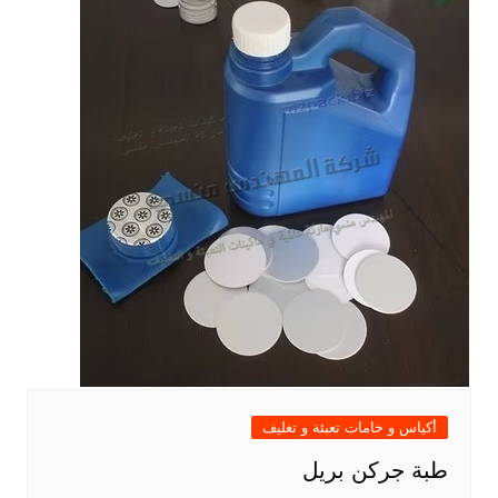
أكياس و خامات تعبئة و تغليف
طبة جركن بريل