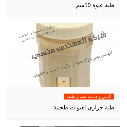
طبة عبوة 10سم
أكياس و خامات تعبئة و تغليف
طبة حراري لعبوات طحينة