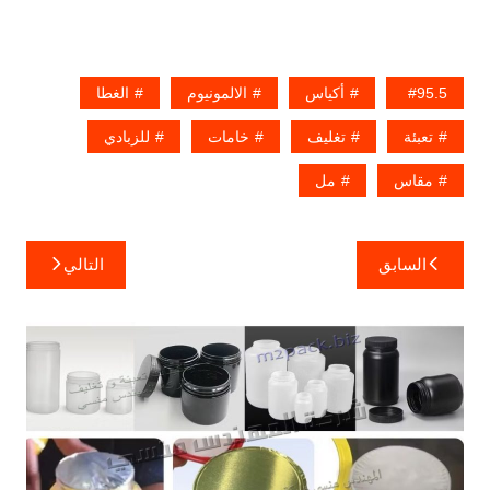
95.5
أكياس
الالمونيوم
الغطا
تعبئة
تغليف
خامات
للزبادي
مقاس
مل
تصفّح
السابق
التالي
المقالات