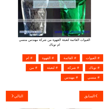
العبوات القائمة لتعبئة القهوة من شركة مهندس منسي
ام توباك
العبوات
القائمة
القهوة
ام
توباك
شركة
لتعبئة
من
منسي
مهندس
تصفّح
السابق
التالي
المقالات