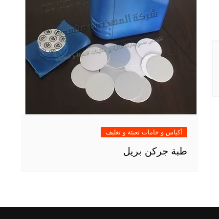
أكياس و خامات تعبئة و تغليف
طبة جركن بريل