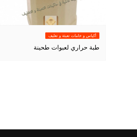
أكياس و خامات تعبئة و تغليف
طبة حراري لعبوات طحينة