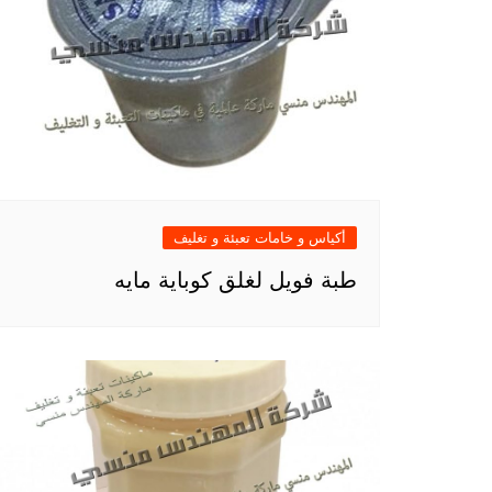
أكياس و خامات تعبئة و تغليف
طبة فويل لغلق كوباية مايه