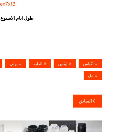
/en7xfB
طول ايام الاسبوع 
أكياس
إيثلين
الطبة
بولي
مل
تصفّح
السابق
المقالات