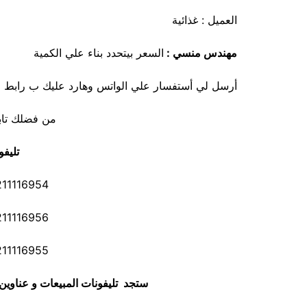
العميل : غذائية
مهندس منسي :
السعر بيتحدد بناء علي الكمية
أرسل لي أستفسار علي الواتس وهارد عليك ب رابط فيه
من فضلك تاب
تليفو
116954 01211116955
116956 01211116958
116955 01211116962
ستجد تليفونات المبيعات و عناوي