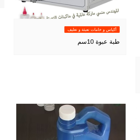
أكياس و خامات تعبئة و تغليف
طبة عبوة 10سم