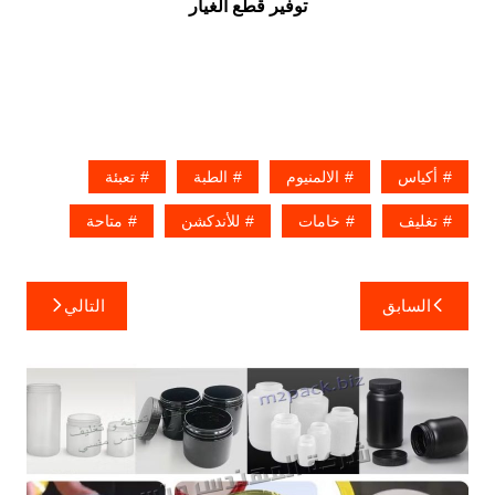
توفير قطع الغيار
أكياس
الالمنيوم
الطبة
تعبئة
تغليف
خامات
للأندكشن
متاحة
تصفّح
السابق
التالي
المقالات