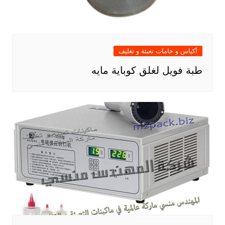
أكياس و خامات تعبئة و تغليف
طبة فويل لغلق كوباية مايه