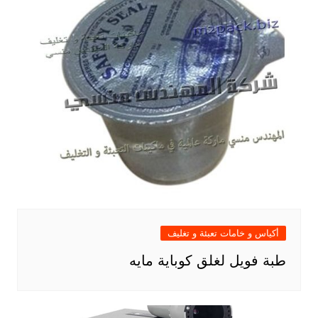
أكياس و خامات تعبئة و تغليف
طبة فويل لغلق كوباية مايه