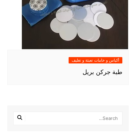
أكياس و خامات تعبئة و تغليف
طبة جركن بريل