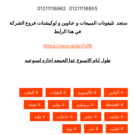
01211116955 01211116962
ستجد تليفونات المبيعات و عناوين و لوكيشنات فروع الشركة
في هذا الرابط
https://goo.gl/en7xfB
طول ايام الاسبوع عدا الجمعه اجازه اسبوعيه
أكياس
الألمنيوم
الطبات
العلب
القشطة
بروبلين
بولي
تعبئة
تغليف
حجم
خامات
طبة
لعلب
مل
نوع