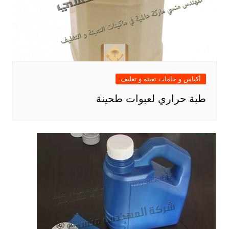
أكياس و خامات تعبئة و تغليف
طبة حراري لعبوات طحينة