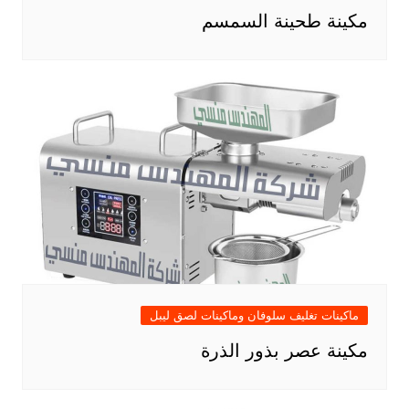
مكينة طحينة السمسم
ماكينات تغليف سلوفان وماكينات لصق ليبل
مكينة عصر بذور الذرة