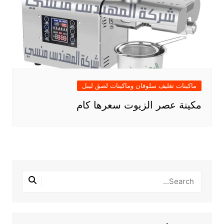
ماكينات تغليف سلوفان وماكينات لصق ليبل
مكينة عصر الزيوت سعرها كام