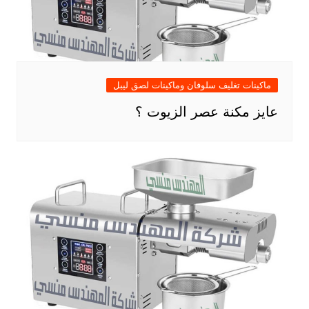
ماكينات تغليف سلوفان وماكينات لصق ليبل
عايز مكنة عصر الزيوت ؟