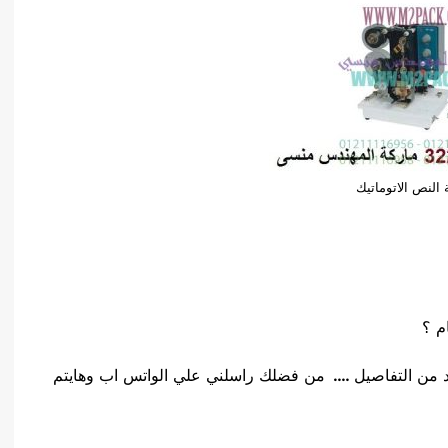
 النص الاتوماتيك
م ؟
 من التفاصيل
….
من فضلك راسلني علي الواتس اب وهايتم