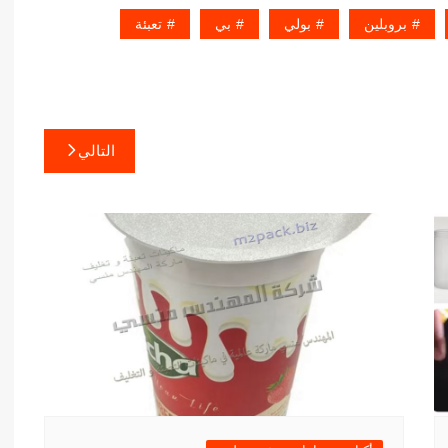
بروبلين
بولي
بي
تعبئة
التالي