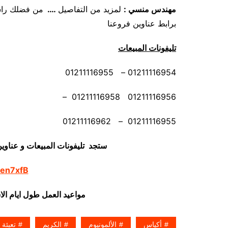
مهندس منسي
:
لمزيد من التفاصيل
….
من فضلك راسل
برابط عناوين فروعنا
تليفونات المبيعات
01211116954 – 01211116955
01211116956 01211116958 –
01211116955 – 01211116962
ستجد تليفونات المبيعات و عناوي
/en7xfB
مواعيد العمل طول ايام ال
أكياس
الألمونيوم
الكريم
تعبئة