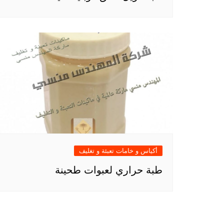
أكياس و خامات تعبئة و تغليف
طبة حراري لعبوات طحينة