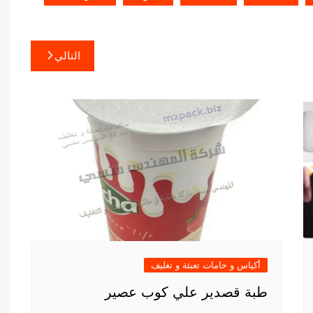
التالي
أكياس و خامات تعبئة و تغليف
طبة قصدير علي كوب عصير