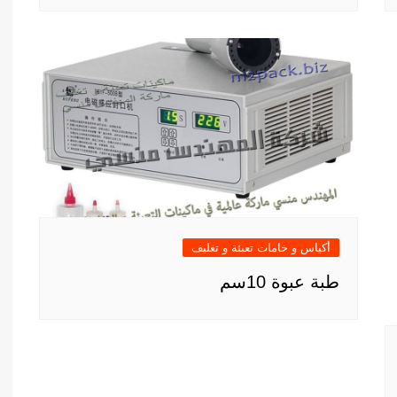
أكياس و خامات تعبئة و تغليف
طبة عبوة 10سم