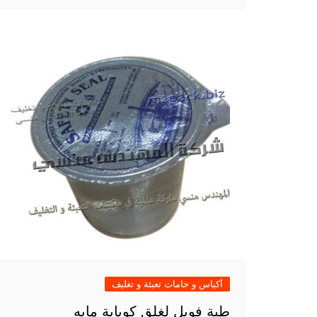
أكياس و خامات تعبئة و تغليف
طبة فويل لغلق كوباية مايه