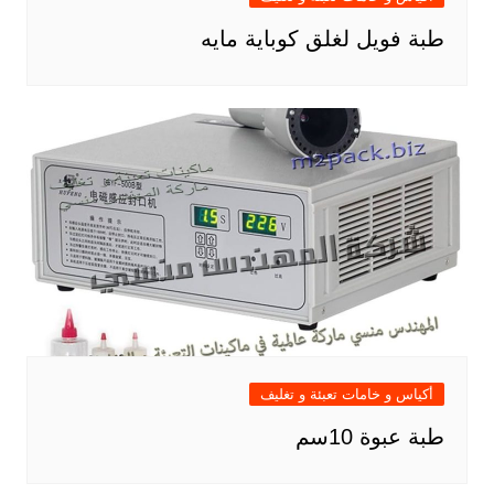
طبة فويل لغلق كوباية مايه
أكياس و خامات تعبئة و تغليف
طبة عبوة 10سم