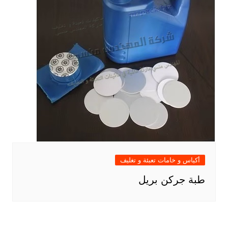
أكياس و خامات تعبئة و تغليف
طبة جركن بريل