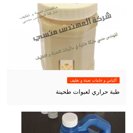
أكياس و خامات تعبئة و تغليف
طبة حراري لعبوات طحينة