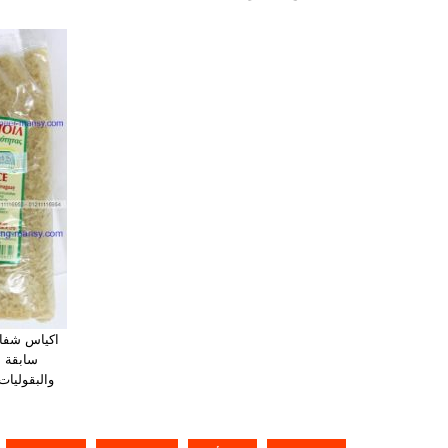
اكياس شفاف
سابقة ال
والبقوليا