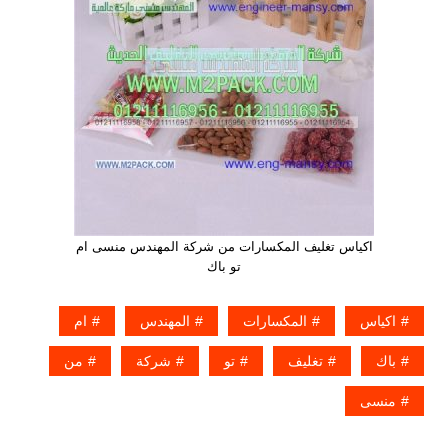
اكياس تغليف المكسارات من شركة المهندس منسى ام
تو باك
اكياس
المكسارات
المهندس
ام
باك
تغليف
تو
شركة
من
منسى