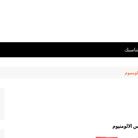
تناسبك
لومنيوم
س الالومنيوم