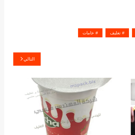
تغليف
خامات
التالي