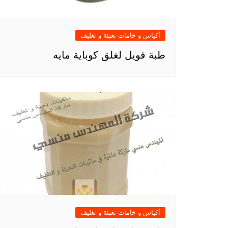
أكياس و خامات تعبئة و تغليف
طبة فويل لغلق كوباية مايه
أكياس و خامات تعبئة و تغليف