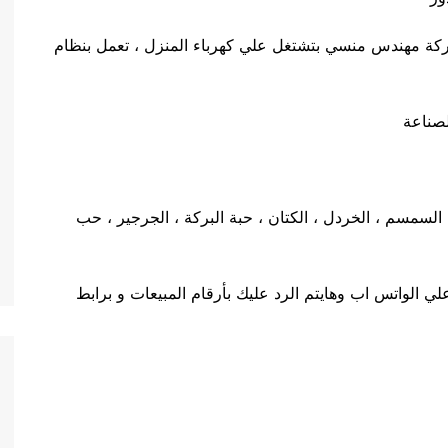
ل 811 ماركة مهندس منسي بتشتغل علي كهرباء المنزل ، تعمل بنظام
صناعة
ر الزيتية مثل : السمسم ، الخردل ، الكتان ، حبة البركة ، الجرجير ، حب
 الواتس اب وهايتم الرد عليك بأرقام المبيعات و برابط