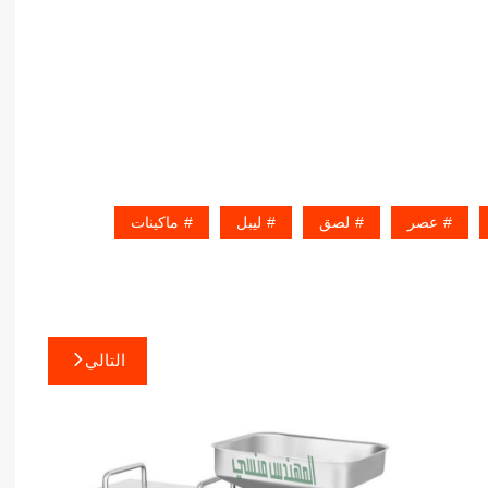
عصر
لصق
ليبل
ماكينات
التالي