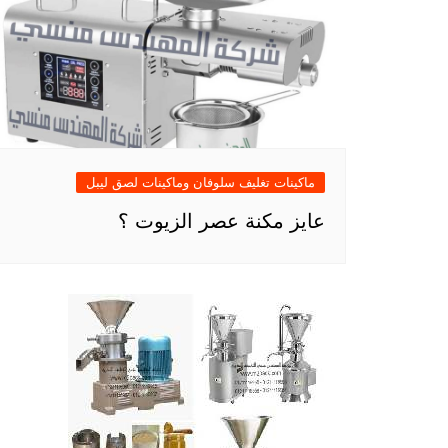
ماكينات تغليف سلوفان وماكينات لصق ليبل
عايز مكنة عصر الزيوت ؟