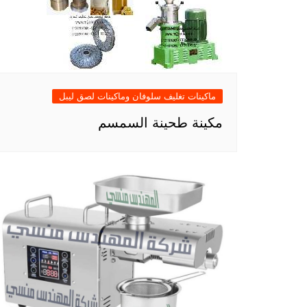
ماكينات تغليف سلوفان وماكينات لصق ليبل
مكينة طحينة السمسم