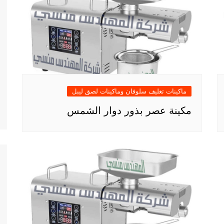
ماكينات تغليف سلوفان وماكينات لصق ليبل
مكينة عصر بذور دوار الشمس