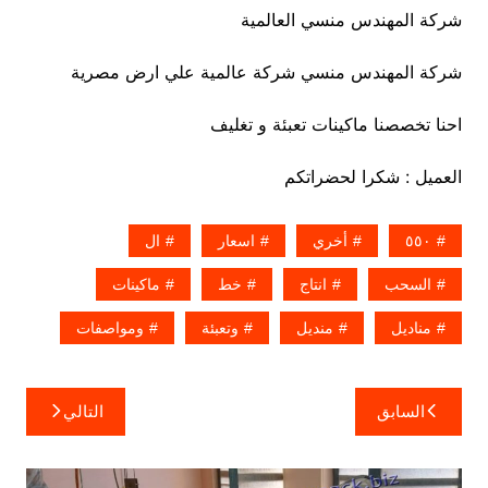
شركة المهندس منسي العالمية
شركة المهندس منسي شركة عالمية علي ارض مصرية
احنا تخصصنا ماكينات تعبئة و تغليف
العميل : شكرا لحضراتكم
٥٥٠
أخري
اسعار
ال
السحب
انتاج
خط
ماكينات
مناديل
منديل
وتعبئة
ومواصفات
تصفّح
السابق
التالي
المقالات