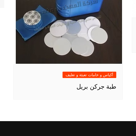
أكياس و خامات تعبئة و تغليف
طبة جركن بريل