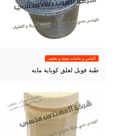
أكياس و خامات تعبئة و تغليف
طبة فويل لغلق كوباية مايه