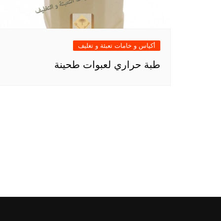
أكياس و خامات تعبئة و تغليف
طبة حراري لعبوات طحينة