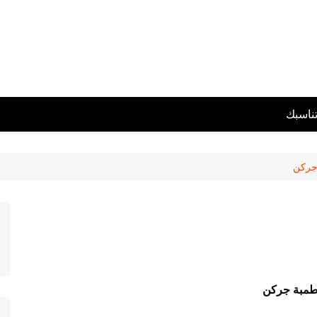
تناسبك
جركن
مبة جركن