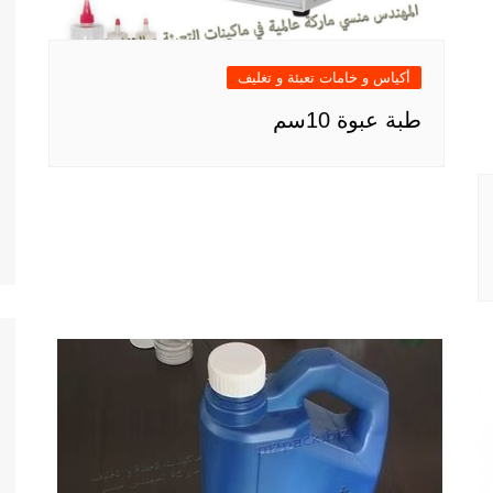
أكياس و خامات تعبئة و تغليف
طبة عبوة 10سم