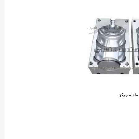
طمبة جركن