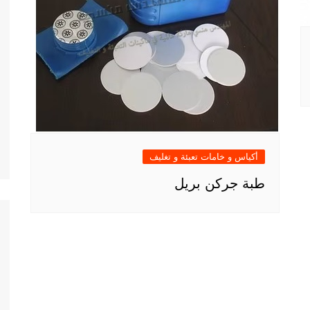
أكياس و خامات تعبئة و تغليف
طبة جركن بريل