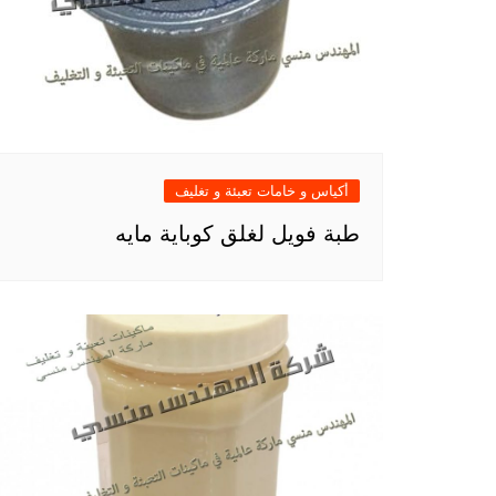
أكياس و خامات تعبئة و تغليف
طبة فويل لغلق كوباية مايه