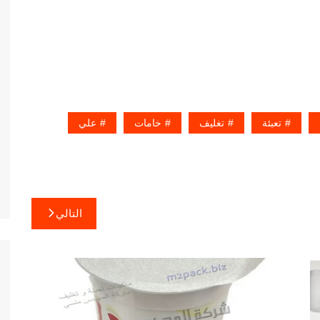
تعبئة
تغليف
خامات
علي
التالي