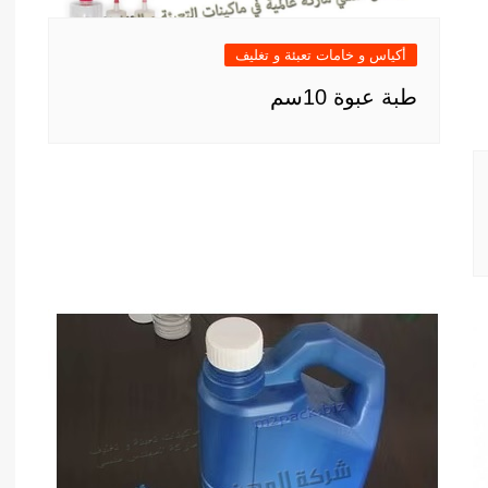
أكياس و خامات تعبئة و تغليف
طبة عبوة 10سم