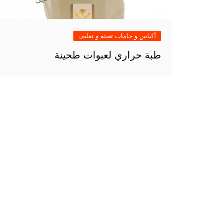
أكياس و خامات تعبئة و تغليف
طبة حراري لعبوات طحينة