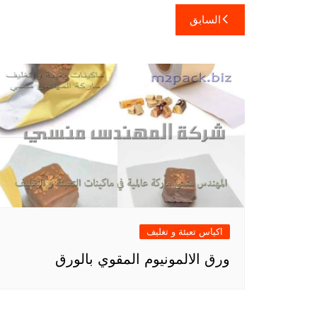
تصفّح
السابق
المقالات
اكياس تعبئة و تغليف
ورق الالمونيوم المقوي بالورق