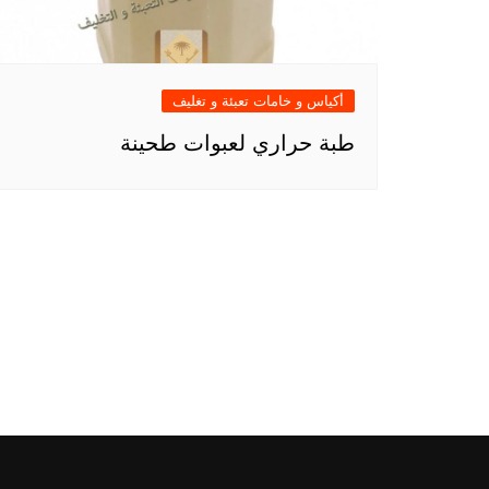
أكياس و خامات تعبئة و تغليف
طبة حراري لعبوات طحينة