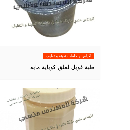
أكياس و خامات تعبئة و تغليف
طبة فويل لغلق كوباية مايه