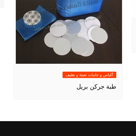
أكياس و خامات تعبئة و تغليف
طبة جركن بريل