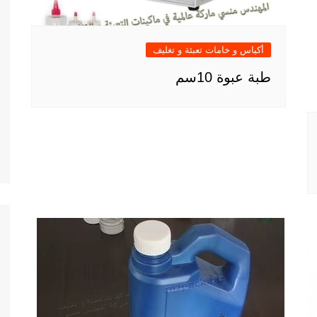
أكياس و خامات تعبئة و تغليف
طبة عبوة 10سم