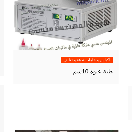
أكياس و خامات تعبئة و تغليف
طبة عبوة 10سم