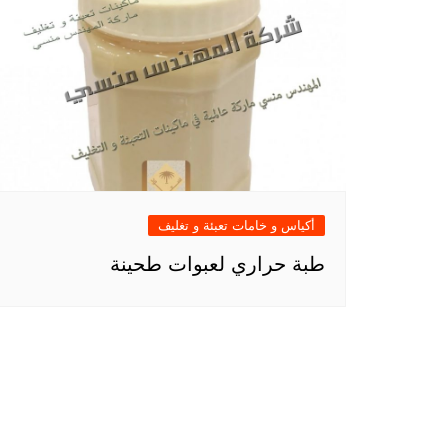
أكياس و خامات تعبئة و تغليف
طبة حراري لعبوات طحينة