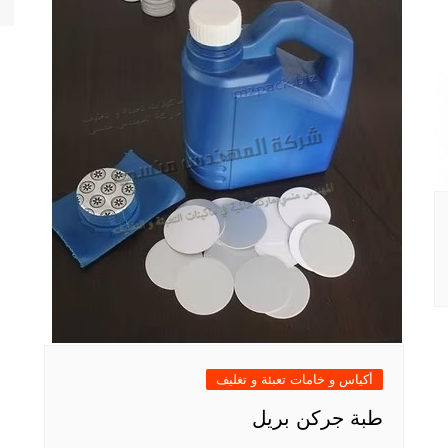
أكياس و خامات تعبئة و تغليف
طبة جركن بريل