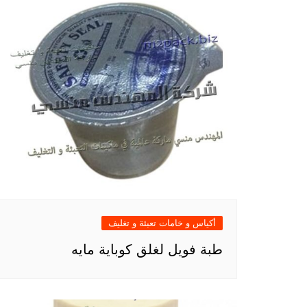
أكياس و خامات تعبئة و تغليف
طبة فويل لغلق كوباية مايه