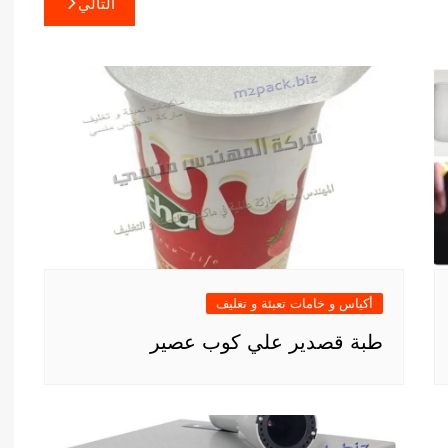
التالي
أكياس و خامات تعبئة و تغليف
طبة قصدير علي كوب عصير