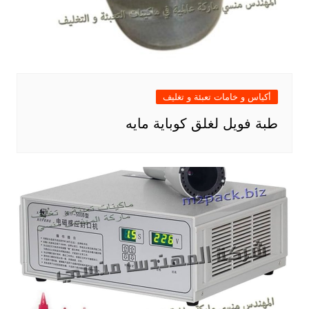
أكياس و خامات تعبئة و تغليف
طبة فويل لغلق كوباية مايه