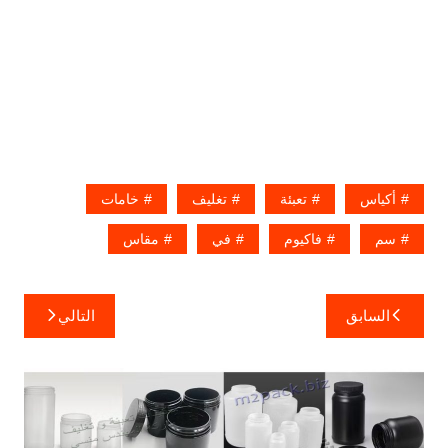
أكياس
تعبئة
تغليف
خامات
سم
فاكيوم
في
مقاس
تصفّح
السابق
التالي
المقالات