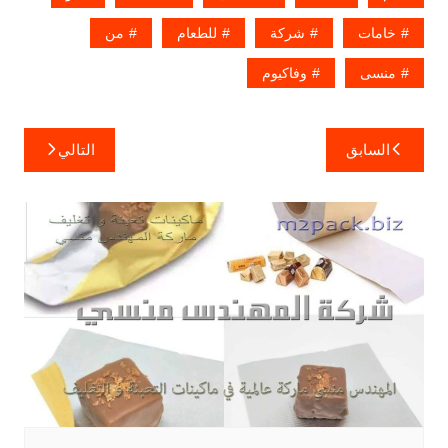
خامات
شركة
للطعام
من
منسى
وفاكيوم
تصفّح
السابق
التالي
المقالات