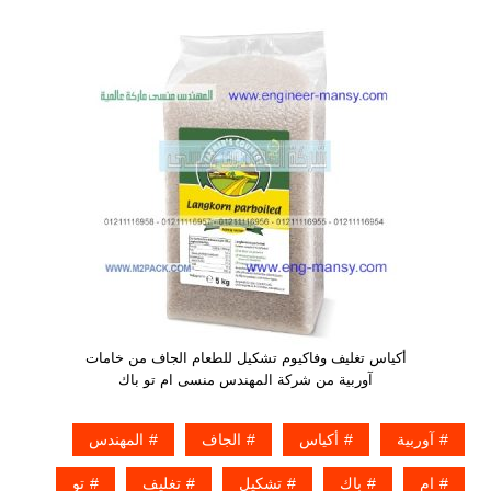
أكياس تغليف وفاكيوم تشكيل للطعام الجاف من خامات
آوربية من شركة المهندس منسى ام تو باك
آوربية
أكياس
الجاف
المهندس
ام
باك
تشكيل
تغليف
تو