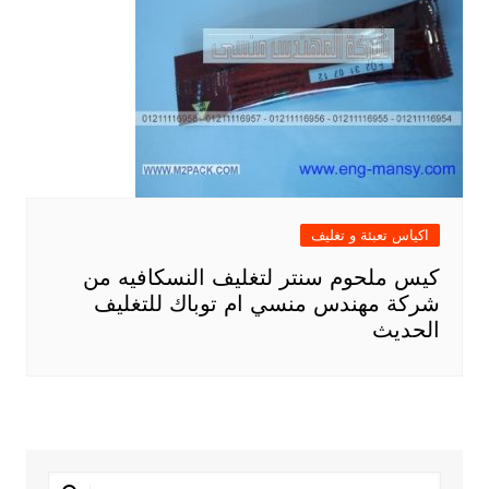
اكياس تعبئة و تغليف
كيس ملحوم سنتر لتغليف النسكافيه من
شركة مهندس منسي ام توباك للتغليف
الحديث