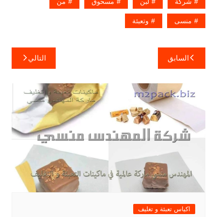
شركة
لبن
مسحوق
من
منسى
وتعبئة
تصفّح
السابق
التالي
المقالات
اكياس تعبئة و تغليف