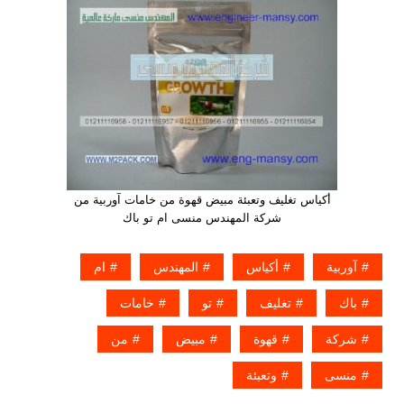
أكياس تغليف وتعبئة مبيض قهوة من خامات آوربية من
شركة المهندس منسى ام تو باك
آوربية
أكياس
المهندس
ام
باك
تغليف
تو
خامات
شركة
قهوة
مبيض
من
منسى
وتعبئة