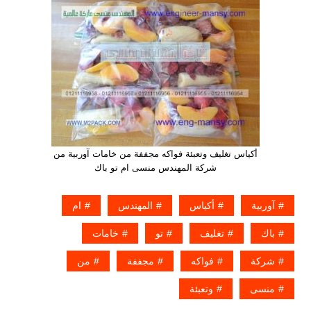
أكياس تغليف وتعبئة فواكه مجففة من خامات آوربية من
شركة المهندس منسى ام تو باك
آوربية
أكياس
المهندس
ام
باك
تغليف
تو
خامات
شركة
فواكه
مجففة
من
منسى
وتعبئة