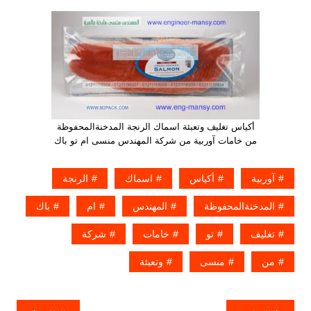
أكياس تغليف وتعبئة اسماك الرنجة المدخنةالمحفوظة
من خامات آوربية من شركة المهندس منسى ام تو باك
آوربية
أكياس
اسماك
الرنجة
المدخنةالمحفوظة
المهندس
ام
باك
تغليف
تو
خامات
شركة
من
منسى
وتعبئة
تصفّح