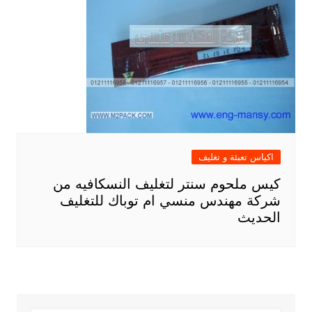
اكياس تعبئة و تغليف
كيس ملحوم سنتر لتغليف النسكافيه من
شركة مهندس منسي ام توباك للتغليف
الحديث