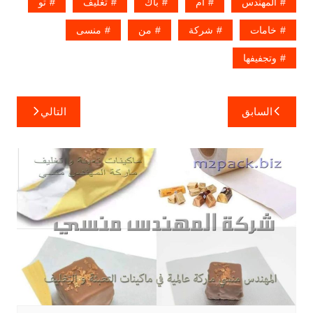
المهندس
ام
باك
تغليف
تو
خامات
شركة
من
منسى
وتجفيفها
تصفّح
السابق
التالي
المقالات