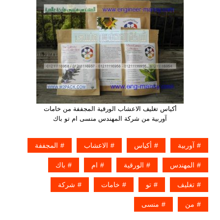
أكياس تغليف الاعشاب الورقية المجففة من خامات
آوربية من شركة المهندس منسى ام تو باك
آوربية
أكياس
الاعشاب
المجففة
المهندس
الورقية
ام
باك
تغليف
تو
خامات
شركة
من
منسى