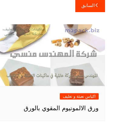
تصفّح
السابق
المقالات
اكياس تعبئة و تغليف
ورق الالمونيوم المقوي بالورق