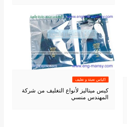
اكياس تعبئة و تغليف
كيس ميتاليز لأنواع التغليف من شركة
المهندس منسي