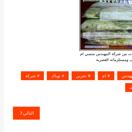
ات من شركة المهندس منسي ام
ف ومستلزماته العصرية
هندس
ام
تخزين
توباك
شركة
ه
التالي