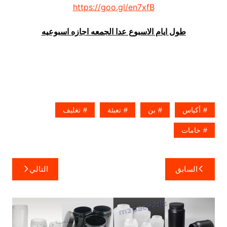
https://goo.gl/en7xfB
طول ايام الاسبوع عدا الجمعه اجازه اسبوعيه
أكياس
بن
تعبئة
تغليف
خامات
تصفّح
السابق
التالي
المقالات