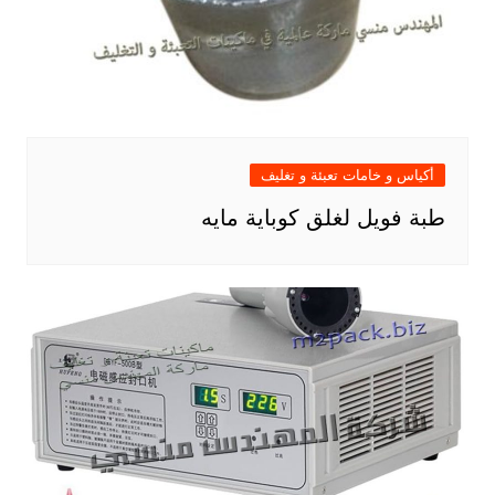
أكياس و خامات تعبئة و تغليف
طبة فويل لغلق كوباية مايه