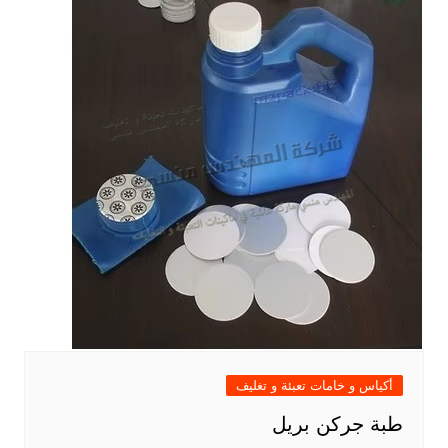
أكياس و خامات تعبئة و تغليف
طبة جركن بريل