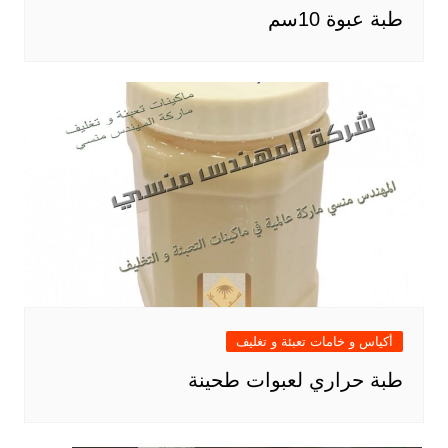
طبة عبوة 10سم
أكياس و خامات تعبئة و تغليف
طبة حراري لعبوات طحينة