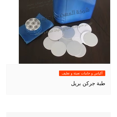
أكياس و خامات تعبئة و تغليف
طبة جركن بريل