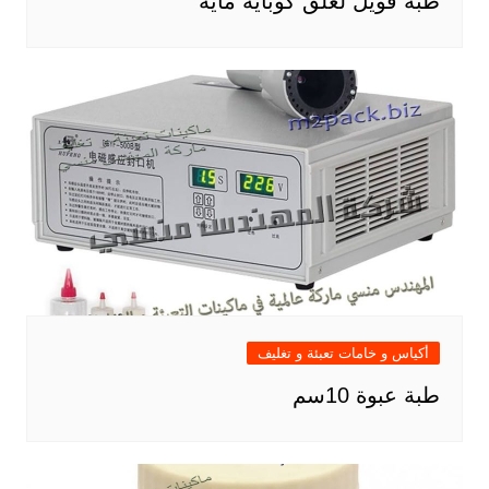
طبة فويل لغلق كوباية مايه
أكياس و خامات تعبئة و تغليف
طبة عبوة 10سم