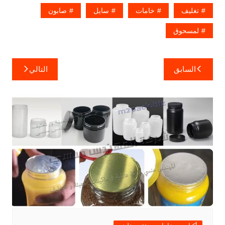
تغليف
خامات
سايل
صابون
لمسحوق
تصفّح
السابق
التالي
المقالات