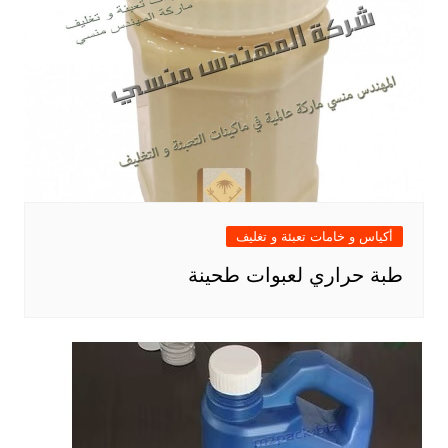
أكياس و خامات تعبئة و تغليف
طبة حراري لعبوات طحينة