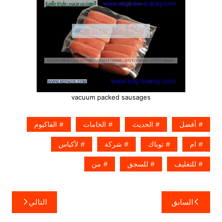
vacuum packed sausages
أفضل
الحديث
الخامات
الفاكيوم
ام
توباك
شركة
لأكياس
للتغليف
للسجق
من
تصفّح
السابق
التالي
المقالات