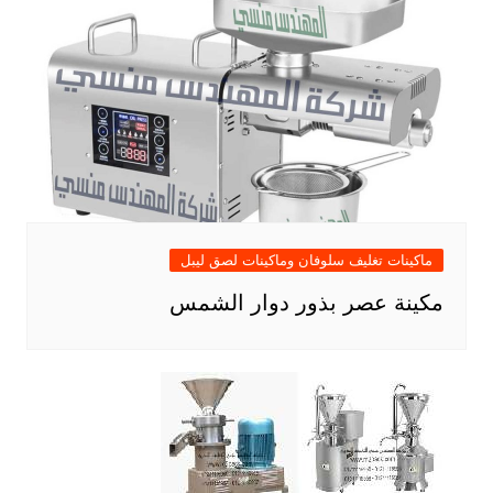
ماكينات تغليف سلوفان وماكينات لصق ليبل
مكينة عصر بذور دوار الشمس