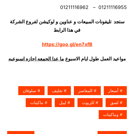
01211116955 – 01211116962
ستجد تليفونات المبيعات و عناوين و لوكيشن لفروع الشركة
في هذا الرابط
https://goo.gl/en7xfB
مواعيد العمل طول ايام الاسبوع
ما عدا الجمعه اجازه اسبوعيه
أسعار
المعاصر
تغليف
سلوفان
لصق
للزيوت
ليبل
ماكينات
وماكينات