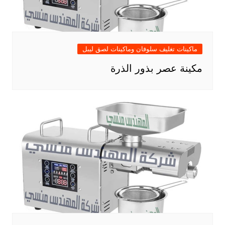
ماكينات تغليف سلوفان وماكينات لصق ليبل
مكينة عصر بذور الذرة