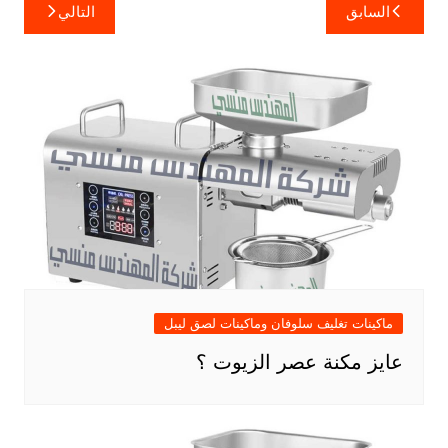
تصفّح
السابق
التالي
المقالات
ماكينات تغليف سلوفان وماكينات لصق ليبل
عايز مكنة عصر الزيوت ؟