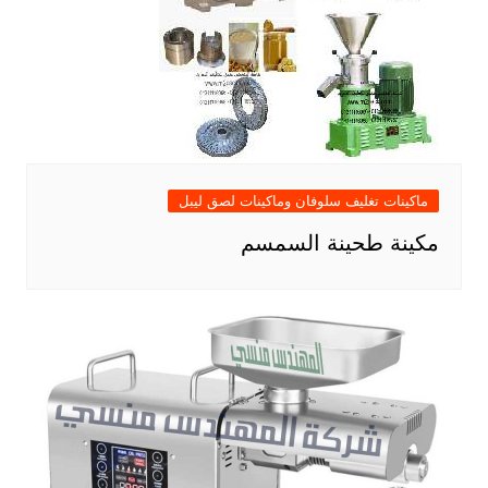
ماكينات تغليف سلوفان وماكينات لصق ليبل
مكينة طحينة السمسم