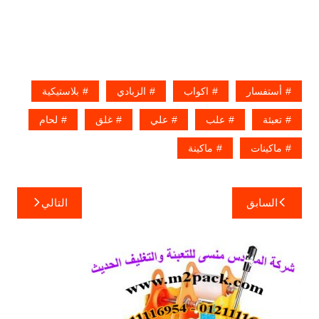
أستفسار
اكواب
الزبادي
بلاستيكية
تعبئة
علب
علي
غلق
لحام
ماكينات
ماكينة
تصفّح
السابق
التالي
المقالات