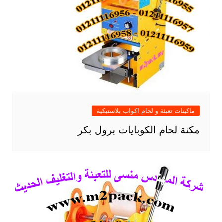
ماكينات تعبئة و لحام اكواب بلاستيكية
مكنة لحام الكوبايات برول بكر