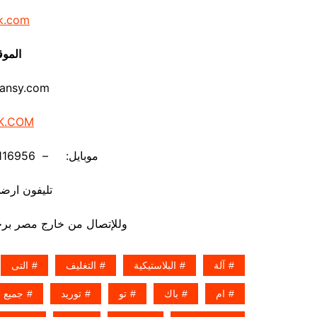
k.com
الموق
ansy.com
K.COM
موبايل: – 01211116956 – – 01211116958
تليفون ارضي 880056
وللإتصال من خارج مصر برجاء إضافة 002 كو
آلة
البلاستيكية
التغليف
التى
ام
باك
تو
توريد
جميع