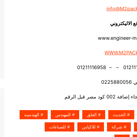
info@M2pac
ع الاليكتروني
www.engineer-m
WWW.M2PAC
0225
د مصر قبل الرقم
الحديث
الغلق
المهندس
الهندسيه
شركة
للاكياس
للصناعات