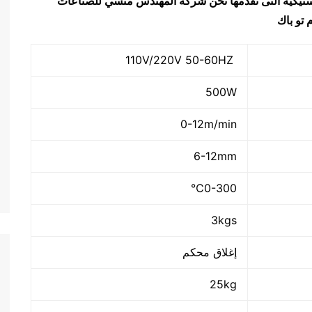
بلاستيكية التى نقدمها نحن شركة المهندس منسي للصناعات
 تو باك
110V/220V 50-60HZ
500W
0-12m/min
6-12mm
0-300℃
3kgs
إغلاق محكم
25kg