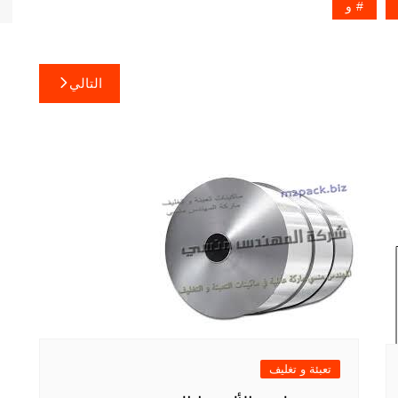
و
التالي
تعبئة و تغليف